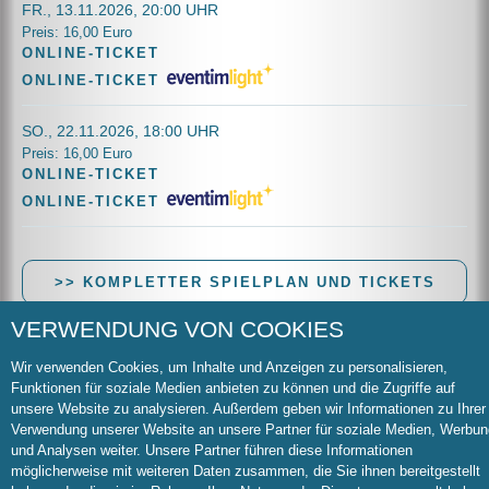
FR., 13.11.2026, 20:00 UHR
Preis: 16,00 Euro
ONLINE-TICKET
ONLINE-TICKET
SO., 22.11.2026, 18:00 UHR
Preis: 16,00 Euro
ONLINE-TICKET
ONLINE-TICKET
>> KOMPLETTER SPIELPLAN UND TICKETS
VERWENDUNG VON COOKIES
Wir verwenden Cookies, um Inhalte und Anzeigen zu personalisieren,
Wichtige Informationen zur Online-Buchung:
Funktionen für soziale Medien anbieten zu können und die Zugriffe auf
Die Zahlung im Onlineshop kann per Paypal oder
unsere Website zu analysieren. Außerdem geben wir Informationen zu Ihrer
Überweisung erfolgen. Online-Tickets zzgl. 1 EUR
Verwendung unserer Website an unsere Partner für soziale Medien, Werbun
Systemgebühr pro Ticket. Bei Eventim können die
und Analysen weiter. Unsere Partner führen diese Informationen
Systemgebühren variieren.
Beim Kauf an der Theaterkasse
möglicherweise mit weiteren Daten zusammen, die Sie ihnen bereitgestellt