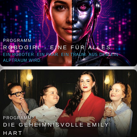
PROGRAMM
ROBOGIRL - EINE FÜR ALLES
EIN ROBOTER. EIN PAAR. EIN TRAUM. AUS DEM EIN
ALPTRAUM WIRD.
PROGRAMM
DIE GEHEIMNISVOLLE EMILY
HART