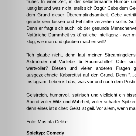
früher. In einer Zeit, in der selbsternannte Humor- 
lustig ist und was nicht, stellt sich Özgür Cebe dem G
dem Grund dieser Überempfindsamkeit. Cebe vertri
gerade sein lassen und Fehltritte verzeihen sollte. Sc
Denn er fragt sich auch, ob der gesunde Menschenve
Natürliche Dummheit vs.künstliche Intelligenz - wer 
klug, wie man und glauben machen will?
“Ich glaube nicht, denn laut meinen Streamingdiens
Axtmörder mit Vorliebe für Raumschiffe!” Oder si
wertvoller? Diesen und vielen anderen Fragen ge
ausgezeichnete Kabarettist auf den Grund. Denn “…d
Instagram. Leben ist das, was vor und nach dem Postin
Geistreich, humorvoll, satirisch und vielleicht ein bis
Abend voller Witz und Wahrheit, voller scharfer Spitze
denn eines ist sicher: Geist ist geil. Vor allem, wenn ma
Foto: Mustafa Celikel
Spieltyp: Comedy