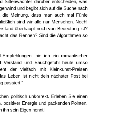
und Sittenwächter darüber entscheiden, was
egenwind und begibt sich auf die Suche nach
tt die Meinung, dass man auch mal Fünfe
hließlich sind wir alle nur Menschen. Noch!
rstand überhaupt noch von Bedeutung ist?
macht das Rennen? Sind die Algorithmen so
t-Empfehlungen, bin ich ein romantischer
nd Verstand und Bauchgefühl heute umso
ht der vielfach mit Kleinkunst-Preisen
as Leben ist nicht dein nächster Post bei
g passiert.”
schen politisch unkorrekt. Erleben Sie einen
n, positiver Energie und packenden Pointen,
n ihn sein Eigen nennt!