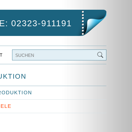
: 02323-911191
T
UKTION
RODUKTION
IELE