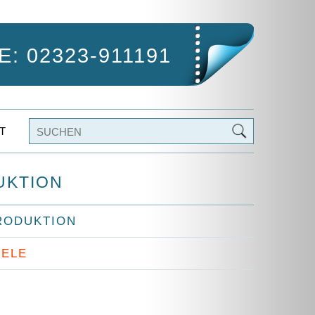
: 02323-911191
T
UKTION
RODUKTION
IELE