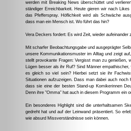
werden mit Breaking News überschüttet und verlier
ständiger Erreichbarkeit. Heute gieren wir nach Like
das Pfefferspray. Höflichkeit wird als Schwäche au
dass man ein Mensch ist. Wo führt das hin?
Vera Deckers fordert: Es wird Zeit, wieder aufeinander z
Mit scharfer Beobachtungsgabe und ausgeprägter Selbst
unsere Kommunikationsmuster im Alltag und zeigt auf, 
stellt provokante Fragen: Vergisst man zu genießen, 
Lügen besser als ihr Ruf? Sind Männer empathischer
es gleich so viel sein? Hierbei setzt sie ihr Fachw
Situationen aufzuzeigen. Dass man dabei auch noch her
dass sie eine der besten Stand-up Komikerinnen Deut
Denn ihre "Omma" hat auch in diesem Programm ein or
Ein besonderes Highlight sind die unterhaltsamen Sk
gedreht hat und auf der Leinwand präsentiert. So erl
wie absurd Missverständnisse sein können.